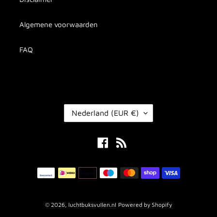
Algemene voorwaarden
FAQ
L
Nederland (EUR €)
A
N
Facebook
RSS
D
/
R
Betaalmethoden
E
G
I
© 2026,
luchtbuksvullen.nl
Powered by Shopify