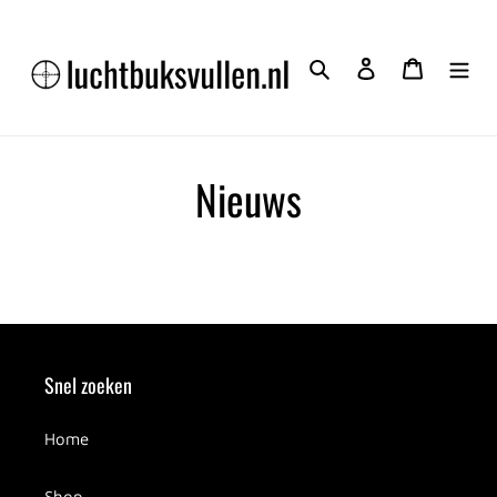
Meteen
naar
de
Zoeken
Inloggen
Winkelwa
content
Nieuws
Snel zoeken
Home
Shop