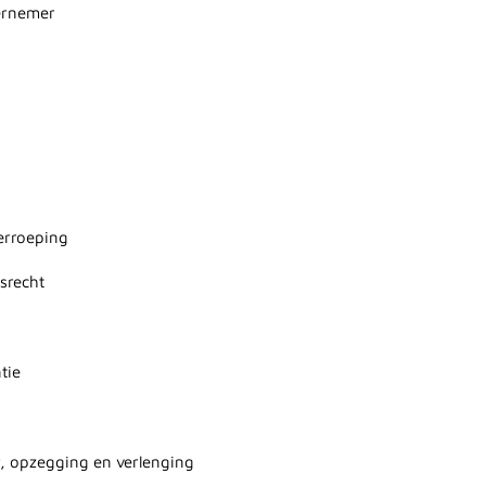
dernemer
herroeping
gsrecht
tie
g
r, opzegging en verlenging